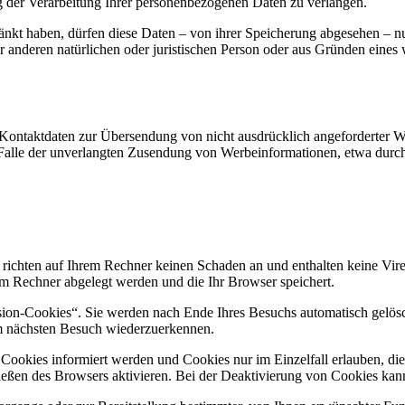
g der Verarbeitung Ihrer personenbezogenen Daten zu verlangen.
änkt haben, dürfen diese Daten – von ihrer Speicherung abgesehen – n
anderen natürlichen oder juristischen Person oder aus Gründen eines w
Kontaktdaten zur Übersendung von nicht ausdrücklich angeforderter W
 im Falle der unverlangten Zusendung von Werbeinformationen, etwa dur
 richten auf Ihrem Rechner keinen Schaden an und enthalten keine Vire
rem Rechner abgelegt werden und die Ihr Browser speichert.
ion-Cookies“. Sie werden nach Ende Ihres Besuchs automatisch gelösch
im nächsten Besuch wiederzuerkennen.
n Cookies informiert werden und Cookies nur im Einzelfall erlauben, d
ßen des Browsers aktivieren. Bei der Deaktivierung von Cookies kann d