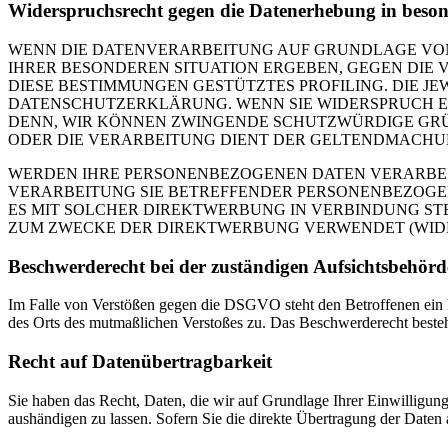
Widerspruchsrecht gegen die Datenerhebung in beso
WENN DIE DATENVERARBEITUNG AUF GRUNDLAGE VON ART
IHRER BESONDEREN SITUATION ERGEBEN, GEGEN DIE 
DIESE BESTIMMUNGEN GESTÜTZTES PROFILING. DIE J
DATENSCHUTZERKLÄRUNG. WENN SIE WIDERSPRUCH EI
DENN, WIR KÖNNEN ZWINGENDE SCHUTZWÜRDIGE GRÜN
ODER DIE VERARBEITUNG DIENT DER GELTENDMACHUN
WERDEN IHRE PERSONENBEZOGENEN DATEN VERARBEITE
VERARBEITUNG SIE BETREFFENDER PERSONENBEZOGEN
ES MIT SOLCHER DIREKTWERBUNG IN VERBINDUNG ST
ZUM ZWECKE DER DIREKTWERBUNG VERWENDET (WIDERS
Beschwerderecht bei der zuständigen Aufsichtsbehörd
Im Falle von Verstößen gegen die DSGVO steht den Betroffenen ein Be
des Orts des mutmaßlichen Verstoßes zu. Das Beschwerderecht besteht
Recht auf Datenübertragbarkeit
Sie haben das Recht, Daten, die wir auf Grundlage Ihrer Einwilligung 
aushändigen zu lassen. Sofern Sie die direkte Übertragung der Daten a