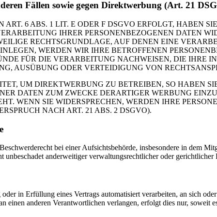
nderen Fällen sowie gegen Direktwerbung (Art. 21 DS
. 6 ABS. 1 LIT. E ODER F DSGVO ERFOLGT, HABEN SIE
VERARBEITUNG IHRER PERSONENBEZOGENEN DATEN WIDE
EWEILIGE RECHTSGRUNDLAGE, AUF DENEN EINE VERARBE
NLEGEN, WERDEN WIR IHRE BETROFFENEN PERSONENBE
DE FÜR DIE VERARBEITUNG NACHWEISEN, DIE IHRE IN
G, AUSÜBUNG ODER VERTEIDIGUNG VON RECHTSANSPRÜC
T, UM DIREKTWERBUNG ZU BETREIBEN, SO HABEN SIE
ER DATEN ZUM ZWECKE DERARTIGER WERBUNG EINZULEG
EHT. WENN SIE WIDERSPRECHEN, WERDEN IHRE PERSO
PRUCH NACH ART. 21 ABS. 2 DSGVO).
e
schwerderecht bei einer Aufsichtsbehörde, insbesondere in dem Mitgli
 unbeschadet anderweitiger verwaltungsrechtlicher oder gerichtlicher 
oder in Erfüllung eines Vertrags automatisiert verarbeiten, an sich od
n einen anderen Verantwortlichen verlangen, erfolgt dies nur, soweit e